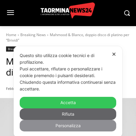
Home
Breaking News
Mahmood & Blanco, doppio disco di platino per
“Brividi”
Breaking News
Home
Spettacoli
✕
Questo sito utilizza cookie tecnici e di
Mahmood & Blanco, doppio
profilazione.
Puoi accettare, rifiutare o personalizzare i
disco di platino per “Brividi”
cookie premendo i pulsanti desiderati.
Chiudendo questa informativa continuerai senza
accettare.
Febbraio 21, 2022
Accetta
Rifiuta
Personalizza