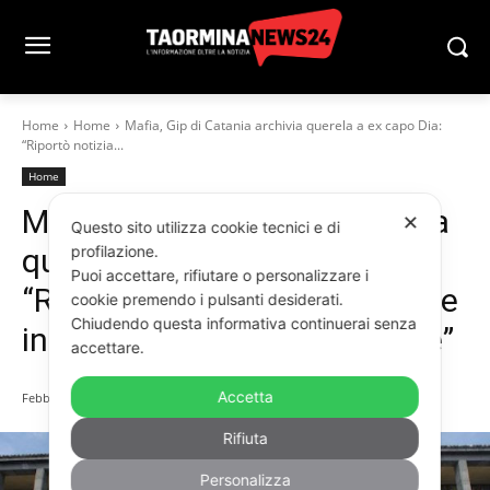
Home
Home
Mafia, Gip di Catania archivia querela a ex capo Dia:
“Riportò notizia...
Home
Mafia, Gip di Catania archivia
✕
Questo sito utilizza cookie tecnici e di
querela a ex capo Dia:
profilazione.
Puoi accettare, rifiutare o personalizzare i
“Riportò notizia falsa, ma vale
cookie premendo i pulsanti desiderati.
Chiudendo questa informativa continuerai senza
insindacabilità parlamentare”
accettare.
Accetta
Febbraio 23, 2022
Rifiuta
Personalizza