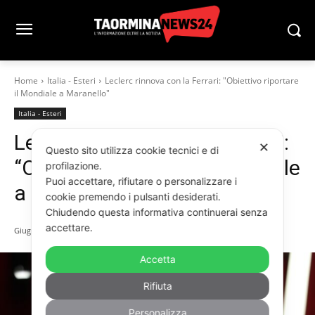
Home
Italia - Esteri
Leclerc rinnova con la Ferrari: "Obiettivo riportare
il Mondiale a Maranello"
Italia - Esteri
Leclerc rinnova con la Ferrari:
✕
Questo sito utilizza cookie tecnici e di
“Obiettivo riportare il Mondiale
profilazione.
Puoi accettare, rifiutare o personalizzare i
a Maranello”
cookie premendo i pulsanti desiderati.
Chiudendo questa informativa continuerai senza
accettare.
Giugno 3, 2026
Accetta
Rifiuta
Personalizza