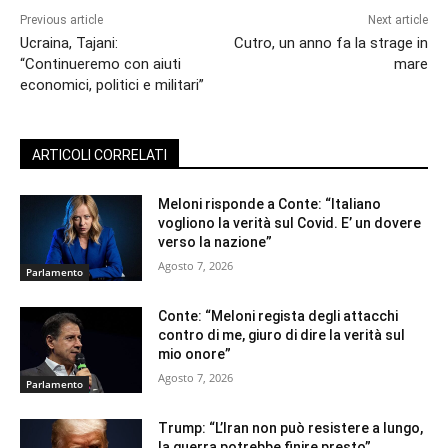
Previous article
Next article
Ucraina, Tajani:
Cutro, un anno fa la strage in
“Continueremo con aiuti
mare
economici, politici e militari”
ARTICOLI CORRELATI
Meloni risponde a Conte: “Italiano
vogliono la verità sul Covid. E’ un dovere
verso la nazione”
Agosto 7, 2026
Parlamento
Conte: “Meloni regista degli attacchi
contro di me, giuro di dire la verità sul
mio onore”
Agosto 7, 2026
Parlamento
Trump: “L’Iran non può resistere a lungo,
la guerra potrebbe finire presto”