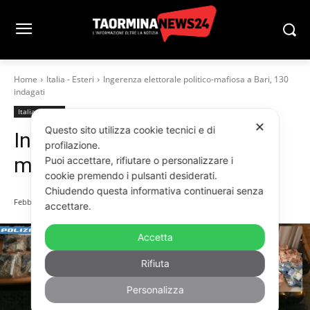
Home
Italia - Esteri
Ingerenza elettorale politico-mafiosa a Bari, 130
indagati
Italia - Esteri
✕
Questo sito utilizza cookie tecnici e di
Ingerenza elettorale politico-
profilazione.
mafiosa a Bari, 130 indagati
Puoi accettare, rifiutare o personalizzare i
cookie premendo i pulsanti desiderati.
Chiudendo questa informativa continuerai senza
Febbraio 26, 2024
accettare.
Accetta
Rifiuta
Personalizza