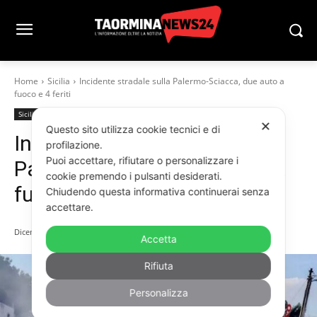
Home
Sicilia
Incidente stradale sulla Palermo-Sciacca, due auto a
fuoco e 4 feriti
Sicilia
✕
Questo sito utilizza cookie tecnici e di
Incidente stradale sulla
profilazione.
Puoi accettare, rifiutare o personalizzare i
Palermo-Sciacca, due auto a
cookie premendo i pulsanti desiderati.
fuoco e 4 feriti
Chiudendo questa informativa continuerai senza
accettare.
Dicembre 14, 2025
Accetta
Rifiuta
Personalizza