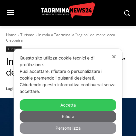
Home
Turismo
In rada a Taormina la "regina" del mare: ecco
Cleopatra
Turismo
✕
Questo sito utilizza cookie tecnici e di
In rada a Taormina la “regina”
profilazione.
del mare: ecco Cleopatra
Puoi accettare, rifiutare o personalizzare i
cookie premendo i pulsanti desiderati.
Chiudendo questa informativa continuerai senza
Luglio 9, 2025
accettare.
Accetta
Rifiuta
Personalizza