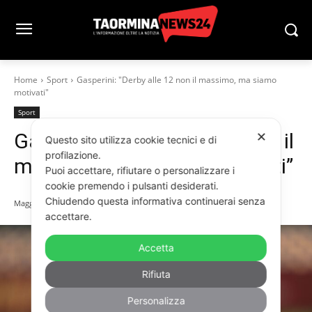
Home
Sport
Gasperini: "Derby alle 12 non il massimo, ma siamo
motivati"
Sport
Gasperini: “Derby alle 12 non il
✕
Questo sito utilizza cookie tecnici e di
profilazione.
massimo, ma siamo motivati”
Puoi accettare, rifiutare o personalizzare i
cookie premendo i pulsanti desiderati.
Chiudendo questa informativa continuerai senza
Maggio 16, 2026
accettare.
Accetta
Rifiuta
Personalizza