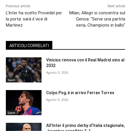
Previous article
Next article
L’Inter ha scelto Provedel per
Milan, Allegri si concentra sul
la porta: sarà il vice di
Genoa: “Serve una partita
Martinez
seria, Champions in ballo”
ARTICOLI CORRELATI
Vinicius rinnova con il Real Madrid sino al
2032
Agosto 9, 2026
Sport
Colpo Psg, è in arrivo Ferran Torres
Agosto 9, 2026
Sport
All’Inter il primo derby d’Italia stagionale,
Juventus sconfitta 2-1