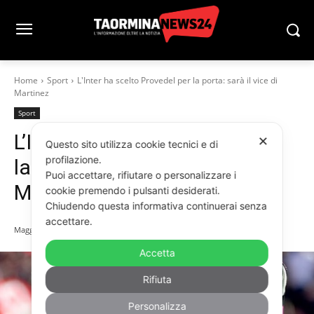
Home
Sport
L'Inter ha scelto Provedel per la porta: sarà il vice di
Martinez
Sport
L’Inter ha scelto Provedel per
✕
Questo sito utilizza cookie tecnici e di
profilazione.
la porta: sarà il vice di
Puoi accettare, rifiutare o personalizzare i
Martinez
cookie premendo i pulsanti desiderati.
Chiudendo questa informativa continuerai senza
accettare.
Maggio 15, 2026
Accetta
Rifiuta
Personalizza