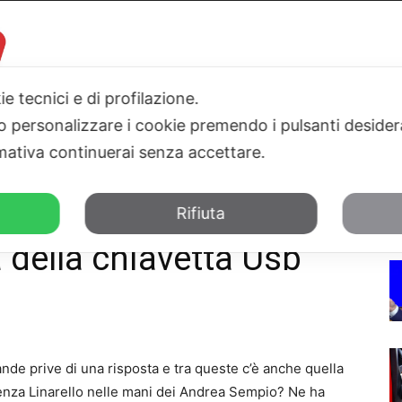
ie tecnici e di profilazione.
 o personalizzare i cookie premendo i pulsanti desider
I
PARLAMENTO
SICILIA
SALUTE
SPORT
TN24TV
ativa continuerai senza accettare.
etta Usb
Rifiuta
 della chiavetta Usb
nde prive di una risposta e tra queste c’è anche quella
lenza Linarello nelle mani dei Andrea Sempio? Ne ha