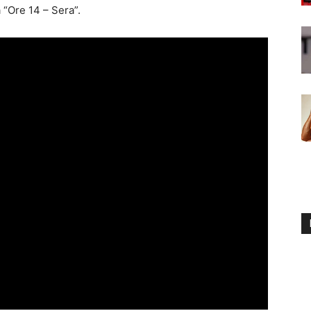
 “Ore 14 – Sera”.