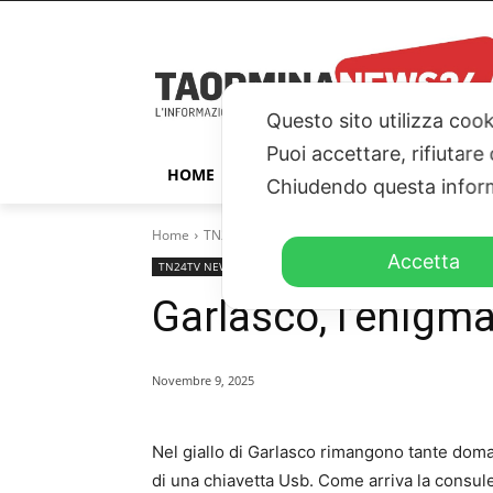
Questo sito utilizza cook
Puoi accettare, rifiutare
HOME
TAORMINA
ITALIA – ESTER
Chiudendo questa inform
Home
TN24TV NEWS
Garlasco, l'enigma della chiav
Accetta
TN24TV NEWS
TN24TV
Garlasco, l’enigma
Novembre 9, 2025
Nel giallo di Garlasco rimangono tante doma
di una chiavetta Usb. Come arriva la consu