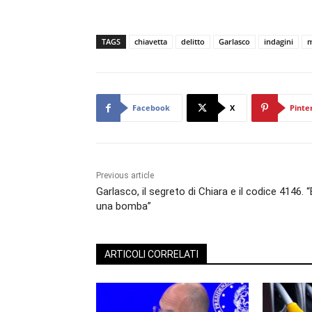
TAGS
chiavetta
delitto
Garlasco
indagini
m
Facebook
X
Pinte
Previous article
Garlasco, il segreto di Chiara e il codice 4146. “
una bomba”
ARTICOLI CORRELATI