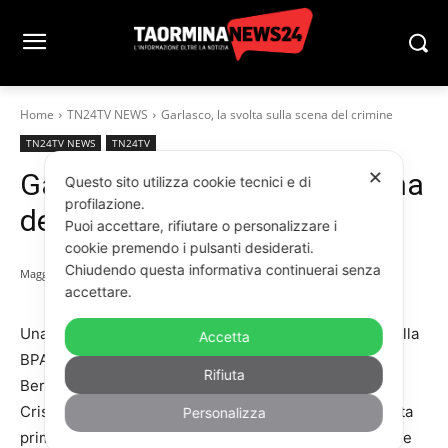
Home
TN24TV NEWS
Garlasco, la svolta sulla scena del crimine
TN24TV NEWS
TN24TV
✕
Garlasco, la svolta sulla scena
Questo sito utilizza cookie tecnici e di
profilazione.
del crimine
Puoi accettare, rifiutare o personalizzare i
cookie premendo i pulsanti desiderati.
Chiudendo questa informativa continuerai senza
Maggio 10, 2026
accettare.
Una nuova scena del crimine sarebbe stata riscritta dalla
Accetta
BPA affidata al Comandante del RIS di Cagliari Andrea
Rifiuta
Berti e dalla consulenza firmata dall’anatomopatologa
Cristina Cattaneo. Chiara Poggi sarebbe stata aggredita
Personalizza
prima vicino ai due divani del soggiorno, per poi essere