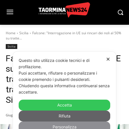
Home
Sicilia
Falcone: "Interrogazione in UE sui rincari dei noli al 50%
su tratte...
Sicilia
Falcone: “Interrogazione in UE
✕
Questo sito utilizza cookie tecnici e di
sui rincari dei noli al 50% su
profilazione.
Puoi accettare, rifiutare o personalizzare i
tratte marittime per il
cookie premendo i pulsanti desiderati.
Chiudendo questa informativa continuerai senza
trasporto merci da e per
accettare.
Sicilia”
Accetta
Giugno 6, 2026
Rifiuta
Personalizza