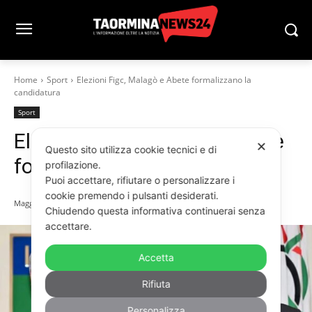
Home
Sport
Elezioni Figc, Malagò e Abete formalizzano la
candidatura
Sport
Elezioni Figc, Malagò e Abete
✕
Questo sito utilizza cookie tecnici e di
formalizzano la candidatura
profilazione.
Puoi accettare, rifiutare o personalizzare i
cookie premendo i pulsanti desiderati.
Maggio 13, 2026
Chiudendo questa informativa continuerai senza
accettare.
Accetta
Rifiuta
Personalizza