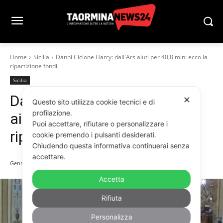
Home
Sicilia
Danni Ciclone Harry: dall'Ars aiuti per 40,8 mln: ecco la
ripartizione fondi
Sicilia
Danni Ciclone Harry: dall’Ars
✕
Questo sito utilizza cookie tecnici e di
profilazione.
aiuti per 40,8 mln: ecco la
Puoi accettare, rifiutare o personalizzare i
ripartizione fondi
cookie premendo i pulsanti desiderati.
Chiudendo questa informativa continuerai senza
accettare.
Gennaio 27, 2026
Accetta
Rifiuta
Personalizza