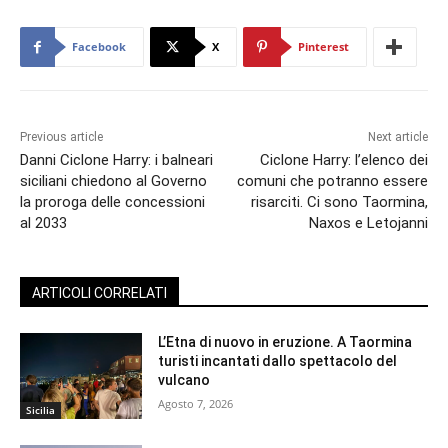
Facebook
X
Pinterest
Previous article
Next article
Danni Ciclone Harry: i balneari
Ciclone Harry: l’elenco dei
siciliani chiedono al Governo
comuni che potranno essere
la proroga delle concessioni
risarciti. Ci sono Taormina,
al 2033
Naxos e Letojanni
ARTICOLI CORRELATI
L’Etna di nuovo in eruzione. A Taormina
turisti incantati dallo spettacolo del
vulcano
Agosto 7, 2026
Sicilia