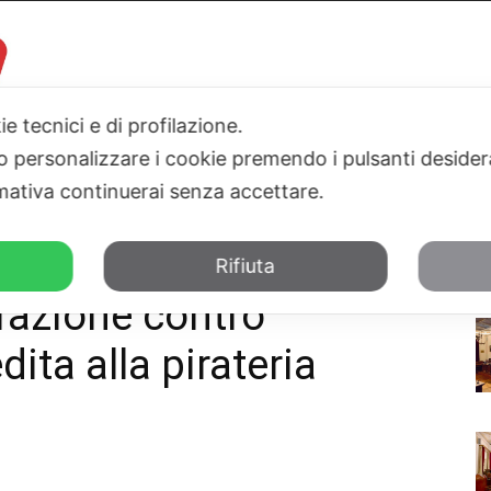
ie tecnici e di profilazione.
 o personalizzare i cookie premendo i pulsanti desider
I
PARLAMENTO
SICILIA
SALUTE
SPORT
TN24TV
ativa continuerai senza accettare.
zazione dedita alla pirateria audiovisiva
Rifiuta
razione contro
ita alla pirateria