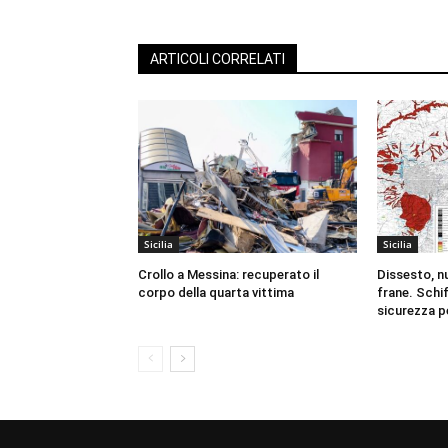
ARTICOLI CORRELATI
Sicilia
Sicilia
Crollo a Messina: recuperato il
Dissesto, n
corpo della quarta vittima
frane. Schif
sicurezza per