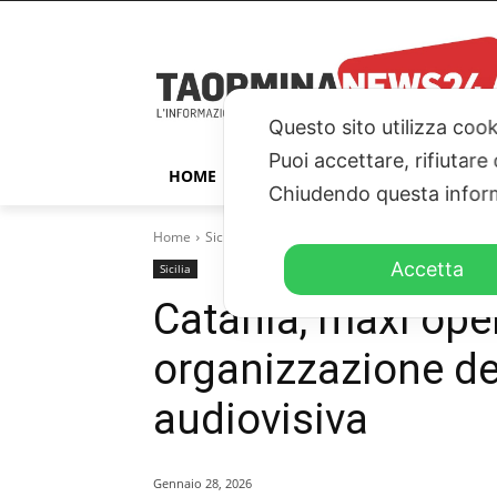
Questo sito utilizza cook
Puoi accettare, rifiutare
HOME
TAORMINA
ITALIA – ESTER
Chiudendo questa inform
Home
Sicilia
Catania, maxi operazione contro organiz
Accetta
Sicilia
Catania, maxi ope
organizzazione ded
audiovisiva
Gennaio 28, 2026