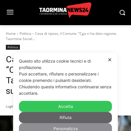
Home
Politica
Casa di riposo, il Comune: "Cga ci ha dato ragione,
Taormina Social...
Politica
Casa di riposo, il Comune:
✕
Questo sito utilizza cookie tecnici e di
“Cga ci ha dato ragione,
profilazione.
Puoi accettare, rifiutare o personalizzare i
Taormina Social City
cookie premendo i pulsanti desiderati.
Chiudendo questa informativa continuerai senza
subentrerà nella gestione”
accettare.
Accetta
Luglio 31, 2025
Rifiuta
Personalizza