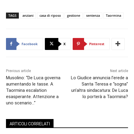
TAGS
anziani
casa di riposo
gestione
sentenza
Taormina
Facebook
X
Pinterest
Previous article
Next article
Musolino: “De Luca governa
Lo Giudice annuncia l’erede a
aumentando le tasse. A
Santa Teresa e “sogna”
Taormina escalation
un’altra sindacatura: De Luca
esasperante. Attenzione a
lo porterà a Taormina?
uno scenario…”
ARTICOLI CORRELATI