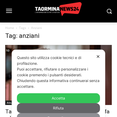
Home
Tags
Anziani
Tag: anziani
✕
Questo sito utilizza cookie tecnici e di
profilazione.
Puoi accettare, rifiutare o personalizzare i
cookie premendo i pulsanti desiderati.
Chiudendo questa informativa continuerai senza
accettare.
Accetta
Attualità e Cronaca
Rifiuta
Taormina e Naxos, ancora tentativi di truffa