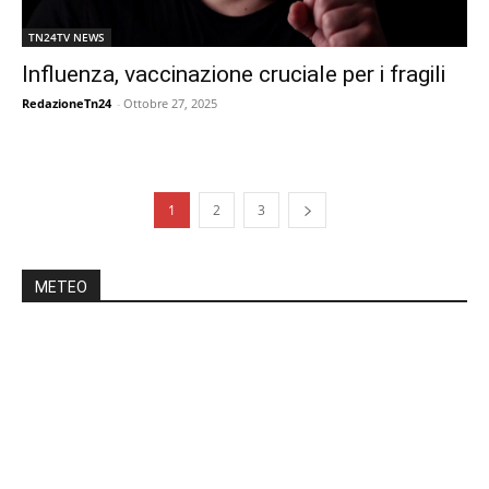
TN24TV NEWS
Influenza, vaccinazione cruciale per i fragili
RedazioneTn24
-
Ottobre 27, 2025
1
2
3
METEO