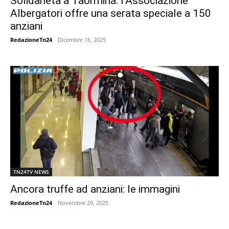
Solidarietà a Taormina: l’Associazione
Albergatori offre una serata speciale a 150
anziani
RedazioneTn24
-
Dicembre 16, 2025
TN24TV NEWS
Ancora truffe ad anziani: le immagini
RedazioneTn24
-
Novembre 29, 2025