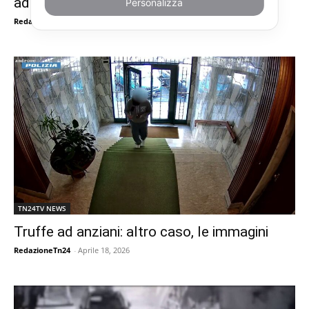
ad anziani: è la volta del “finto nipote”
Personalizza
RedazioneTn24
-
Maggio 14, 2026
TN24TV NEWS
Truffe ad anziani: altro caso, le immagini
RedazioneTn24
-
Aprile 18, 2026