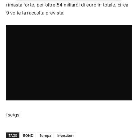
rimasta forte, per oltre 54 miliardi di euro in totale, circa
9 volte la raccolta prevista.
fsc/gsl
TAGS
BOND
Europa
investitori