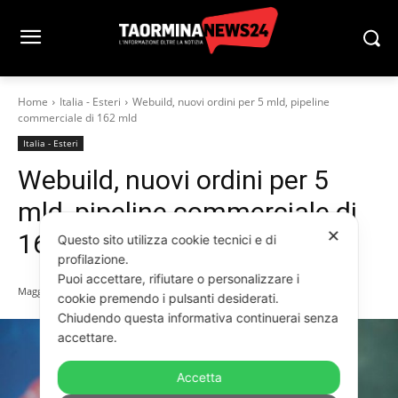
Home
Italia - Esteri
Webuild, nuovi ordini per 5 mld, pipeline
commerciale di 162 mld
Italia - Esteri
Webuild, nuovi ordini per 5
mld, pipeline commerciale di
✕
162 mld
Questo sito utilizza cookie tecnici e di
profilazione.
Puoi accettare, rifiutare o personalizzare i
Maggio 15, 2025
cookie premendo i pulsanti desiderati.
Chiudendo questa informativa continuerai senza
accettare.
Accetta