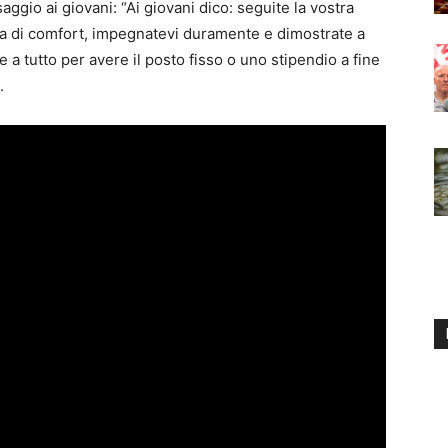
ggio ai giovani: “Ai giovani dico: seguite la vostra
ona di comfort, impegnatevi duramente e dimostrate a
e a tutto per avere il posto fisso o uno stipendio a fine
.