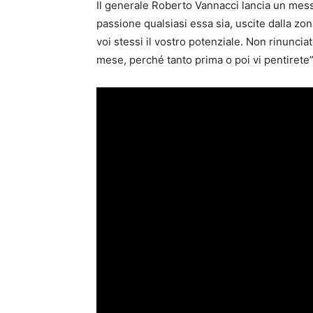
Il generale Roberto Vannacci lancia un messa
passione qualsiasi essa sia, uscite dalla z
voi stessi il vostro potenziale. Non rinunciat
mese, perché tanto prima o poi vi pentirete”