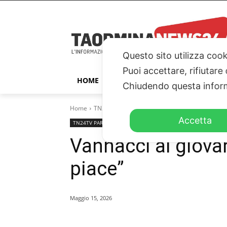
Questo sito utilizza cook
Puoi accettare, rifiutare
HOME
TAORMINA
ITALIA – ESTER
Chiudendo questa inform
Home
TN24TV PARLAMENTO
Vannacci ai giovani: "F
Accetta
TN24TV PARLAMENTO
TN24TV
Vannacci ai giovan
piace”
Maggio 15, 2026