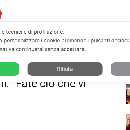
ie tecnici e di profilazione.
 o personalizzare i cookie premendo i pulsanti desider
I
PARLAMENTO
SICILIA
SALUTE
SPORT
TN24TV
ativa continuerai senza accettare.
ate ciò che vi piace"
Rifiuta
i: “Fate ciò che vi