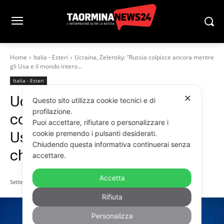
Home
Italia - Esteri
Ucraina, Zelensky: “Russia colpisce ancora mentre
gli Usa e il mondo intero...
Italia - Esteri
Ucraina, Zelensky: “Russia
✕
Questo sito utilizza cookie tecnici e di
profilazione.
colpisce ancora mentre gli
Puoi accettare, rifiutare o personalizzare i
Usa e il mondo intero
cookie premendo i pulsanti desiderati.
Chiudendo questa informativa continuerai senza
chiedono la pace”
accettare.
Accetta
Settembre 19, 2025
Rifiuta
Personalizza