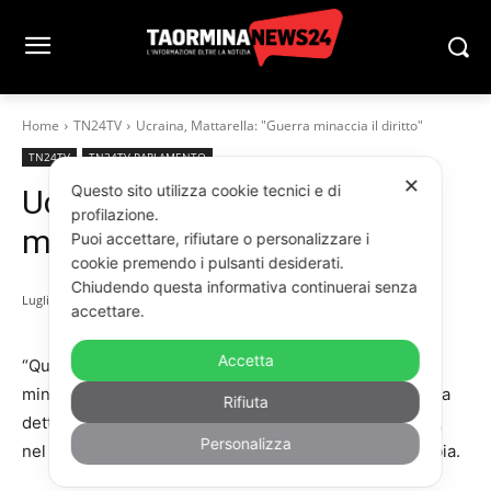
Home
TN24TV
Ucraina, Mattarella: "Guerra minaccia il diritto"
TN24TV
TN24TV PARLAMENTO
✕
Questo sito utilizza cookie tecnici e di
Ucraina, Mattarella: “Guerra
profilazione.
minaccia il diritto”
Puoi accettare, rifiutare o personalizzare i
cookie premendo i pulsanti desiderati.
Chiudendo questa informativa continuerai senza
Luglio 8, 2022
accettare.
Accetta
“Quanto sta avvenendo in Ucraina costituisce una
minaccia al principio della pari dignità degli Stati”. Lo ha
Rifiuta
detto il presidente della Repubblica, Sergio Mattarella,
Personalizza
nel suo intervento all’Assemblea Nazionale dello Zambia.