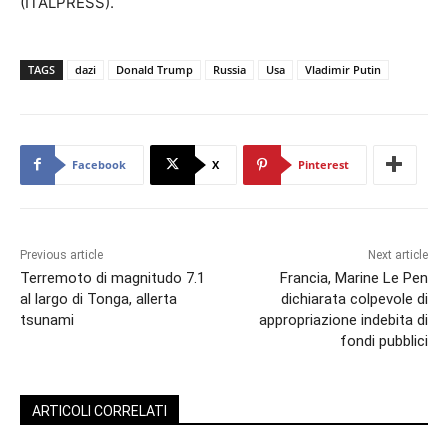
(ITALPRESS).
TAGS
dazi
Donald Trump
Russia
Usa
Vladimir Putin
Facebook
X
Pinterest
Previous article
Next article
Terremoto di magnitudo 7.1
Francia, Marine Le Pen
al largo di Tonga, allerta
dichiarata colpevole di
tsunami
appropriazione indebita di
fondi pubblici
ARTICOLI CORRELATI