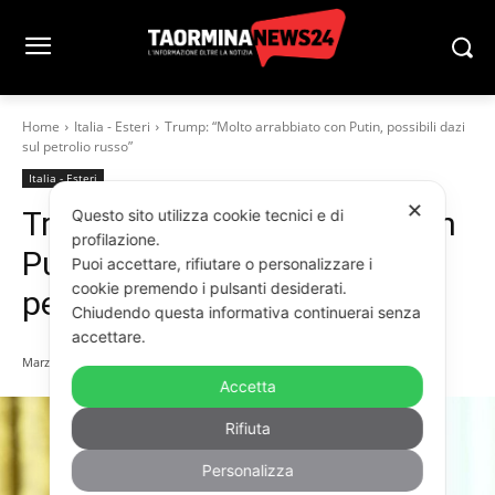
Home
Italia - Esteri
Trump: “Molto arrabbiato con Putin, possibili dazi
sul petrolio russo”
Italia - Esteri
✕
Trump: “Molto arrabbiato con
Questo sito utilizza cookie tecnici e di
profilazione.
Putin, possibili dazi sul
Puoi accettare, rifiutare o personalizzare i
cookie premendo i pulsanti desiderati.
petrolio russo”
Chiudendo questa informativa continuerai senza
accettare.
Marzo 30, 2025
Accetta
Rifiuta
Personalizza