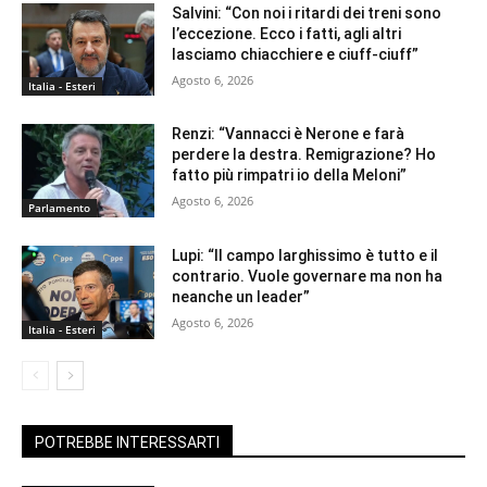
Salvini: “Con noi i ritardi dei treni sono
l’eccezione. Ecco i fatti, agli altri
lasciamo chiacchiere e ciuff-ciuff”
Agosto 6, 2026
Italia - Esteri
Renzi: “Vannacci è Nerone e farà
perdere la destra. Remigrazione? Ho
fatto più rimpatri io della Meloni”
Agosto 6, 2026
Parlamento
Lupi: “Il campo larghissimo è tutto e il
contrario. Vuole governare ma non ha
neanche un leader”
Agosto 6, 2026
Italia - Esteri
POTREBBE INTERESSARTI