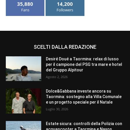
35,880
14,200
Fans
Followers
SCELTI DALLA REDAZIONE
Desiré Doué a Taormina: relax di lusso
per il campione del PSG tra mare e hotel
del Gruppo Alpitour
Agosto 2, 2026
Dolce&Gabbana investe ancora su
Taormina: sostegno alla Villa Comunale
e un progetto speciale per il Natale
Luglio 30, 2026
Estate sicura: controlli della Polizia con
acquascooter a Taormina e Naxos