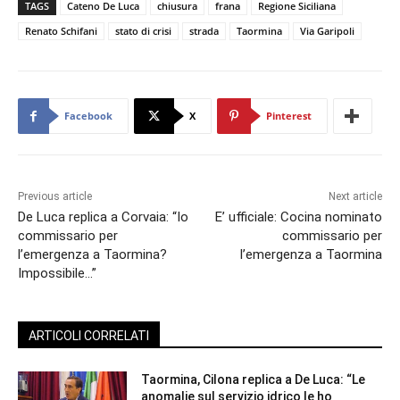
TAGS
Cateno De Luca
chiusura
frana
Regione Siciliana
Renato Schifani
stato di crisi
strada
Taormina
Via Garipoli
Facebook
X
Pinterest
Previous article
Next article
De Luca replica a Corvaia: “Io
E’ ufficiale: Cocina nominato
commissario per
commissario per
l’emergenza a Taormina?
l’emergenza a Taormina
Impossibile…”
ARTICOLI CORRELATI
Taormina, Cilona replica a De Luca: “Le
anomalie sul servizio idrico le ho