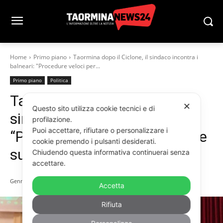
Home
Primo piano
Taormina dopo il Ciclone, il sindaco incontra i
balneari: "Procedure veloci per...
Primo piano
Politica
Taormina dopo il Ciclone, il
✕
Questo sito utilizza cookie tecnici e di
sindaco incontra i balneari:
profilazione.
Puoi accettare, rifiutare o personalizzare i
“Procedure veloci per ripartire
cookie premendo i pulsanti desiderati.
subito”
Chiudendo questa informativa continuerai senza
accettare.
Gennaio 30, 2026
Accetta
Rifiuta