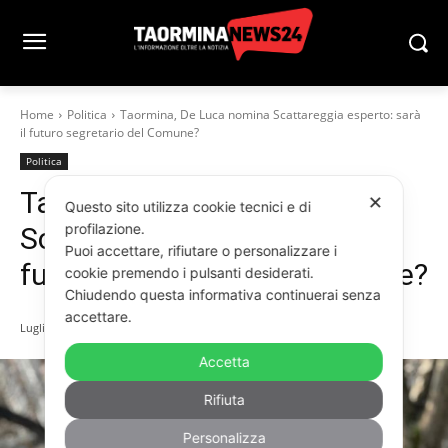
Home
Politica
Taormina, De Luca nomina Scattareggia esperto: sarà
il futuro segretario del Comune?
Politica
Taormina, De Luca nomina
✕
Questo sito utilizza cookie tecnici e di
profilazione.
Scattareggia esperto: sarà il
Puoi accettare, rifiutare o personalizzare i
futuro segretario del Comune?
cookie premendo i pulsanti desiderati.
Chiudendo questa informativa continuerai senza
accettare.
Luglio 10, 2025
Accetta
Rifiuta
Personalizza