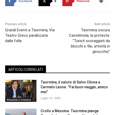
Facebook
X
Pinterest
Previous article
Next article
Grandi Eventi a Taormina, Via
Taormina oscura
Teatro Greco paralizzata
Castelmola, la protesta:
dalla folla
“Turisti scoraggiati da
blocchi e file, attività in
ginocchio”
ARTICOLI CORRELATI
Taormina, il saluto di Salvo Cilona a
Carmelo Leone: “Fai buon viaggio, amico
mio”
Luglio 31, 2026
Attualità e Cronaca
Crollo a Messina: Taormina piange