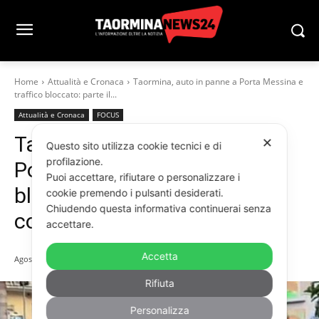
Home
Attualità e Cronaca
Taormina, auto in panne a Porta Messina e
traffico bloccato: parte il...
Attualità e Cronaca
FOCUS
Taormina, auto in panne a
✕
Questo sito utilizza cookie tecnici e di
profilazione.
Porta Messina e traffico
Puoi accettare, rifiutare o personalizzare i
bloccato: parte il soccorso
cookie premendo i pulsanti desiderati.
Chiudendo questa informativa continuerai senza
con “acchianata” (VIDEO)
accettare.
Accetta
Agosto 11, 2025
Rifiuta
Personalizza