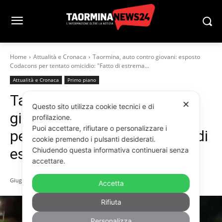
Home
Attualità e Cronaca
Taormina, auto contro giovani: esposto
Codacons per tentato omicidio: "Fatto di estrema...
Attualità e Cronaca
Primo piano
Taormina, auto contro
✕
Questo sito utilizza cookie tecnici e di
giovani: esposto Codacons
profilazione.
Puoi accettare, rifiutare o personalizzare i
per tentato omicidio: “Fatto di
cookie premendo i pulsanti desiderati.
estrema gravità”
Chiudendo questa informativa continuerai senza
accettare.
Giugno 3, 2026
Accetta
Rifiuta
Personalizza