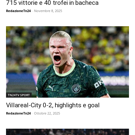
715 vittorie e 40 trofei in bacheca
RedazioneTn24
-
Novembre 8, 2025
TN24TV SPORT
Villareal-City 0-2, highlights e goal
RedazioneTn24
-
Ottobre 22, 2025