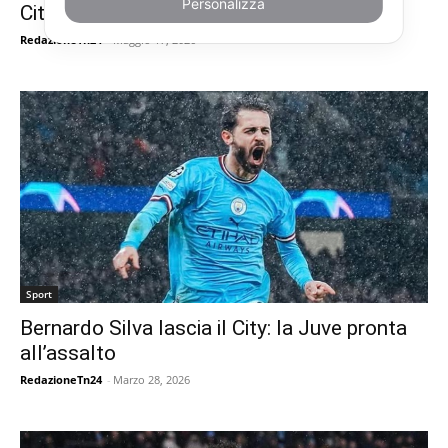
Personalizza
City-Chelsea 1-0, highlights e goal
RedazioneTn24
-
Maggio 17, 2026
Sport
Bernardo Silva lascia il City: la Juve pronta
all’assalto
RedazioneTn24
-
Marzo 28, 2026