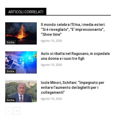
ARTICOLI CORRELATI
Il mondo celebra l’Etna, i media esteri:
“Si è risvegliato”, “E’ impressionante”,
“Show time”
Agosto 10, 2026
Sicilia
Auto si ribalta nel Ragusano, in ospedale
una donna e i suoi tre figli
Agosto 10, 2026
Sicilia
Isole Minori, Schifani: “Impegnato per
evitare l’aumento dei biglietti per i
collegamenti”
Agosto 10, 2026
Sicilia