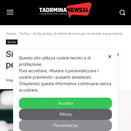
Home
Sicilia
Sicilia pulita, 4 milioni di euro per le strade extraurbane
Sicilia
Sicilia pulita, 4 milioni di euro
✕
Questo sito utilizza cookie tecnici e di
per le strade extraurbane
profilazione.
Puoi accettare, rifiutare o personalizzare i
cookie premendo i pulsanti desiderati.
Maggio 15, 2026
Chiudendo questa informativa continuerai senza
accettare.
Accetta
Rifiuta
Personalizza