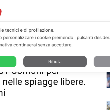
ie tecnici e di profilazione.
 o personalizzare i cookie premendo i pulsanti desider
I
PARLAMENTO
SICILIA
SALUTE
SPORT
TN24TV
ativa continuerai senza accettare.
are i servizi nelle spiagge...
Rifiuta
a 81 Comuni per
i nelle spiagge libere.
ni