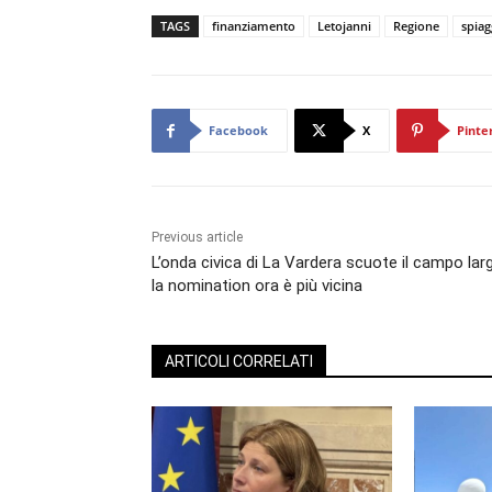
TAGS
finanziamento
Letojanni
Regione
spiag
Facebook
X
Pinte
Previous article
L’onda civica di La Vardera scuote il campo lar
la nomination ora è più vicina
ARTICOLI CORRELATI