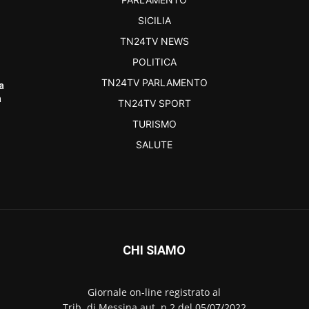
SICILIA
TN24TV NEWS
POLITICA
TN24TV PARLAMENTO
a
a
TN24TV SPORT
TURISMO
SALUTE
CHI SIAMO
Giornale on-line registrato al
Trib. di Messina aut. n.2 del 05/07/2022