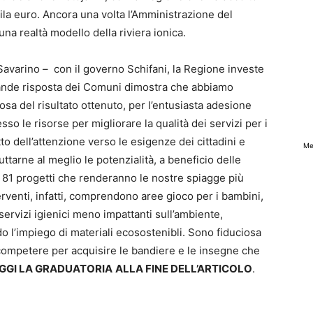
mila euro. Ancora una volta l’Amministrazione del
a realtà modello della riviera ionica.
 Savarino – con il governo Schifani, la Regione investe
 grande risposta dei Comuni dimostra che abbiamo
osa del risultato ottenuto, per l’entusiasta adesione
so le risorse per migliorare la qualità dei servizi per i
to dell’attenzione verso le esigenze dei cittadini e
Me
uttarne al meglio le potenzialità, a beneficio delle
o 81 progetti che renderanno le nostre spiagge più
interventi, infatti, comprendono aree gioco per i bambini,
servizi igienici meno impattanti sull’ambiente,
do l’impiego di materiali ecosostenibli. Sono fiduciosa
competere per acquisire le bandiere e le insegne che
GGI LA GRADUATORIA
ALLA FINE DELL’ARTICOLO
.