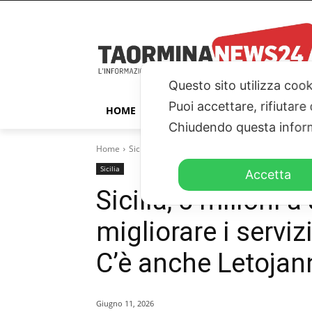
Questo sito utilizza cook
Puoi accettare, rifiutare
HOME
TAORMINA
ITALIA – ESTER
Chiudendo questa inform
Home
Sicilia
Sicilia, 5 milioni a 81 Comuni per miglior
Sicilia
Accetta
Sicilia, 5 milioni 
migliorare i serviz
C’è anche Letojan
Giugno 11, 2026