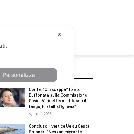
✕
ati.
RUBRICHE
Personalizza
POTREBBE INTERESSARTI
Conte: “Chi scappa? Io no.
Buffonata sulla Commissione
Covid. Vi rigetterò addosso il
fango, Fratelli d’Ignavia”
Agosto 4, 2026
Concluso il vertice Ue su Ceuta,
Brunner: “Nessun migrante