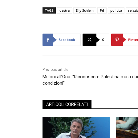
TAGS
destra
Elly Schlein
Pd
politica
relazi
Facebook
X
Pinte
Previous article
Meloni all’Onu: “Riconoscere Palestina ma a du
condizioni”
ARTICOLI CORRELATI