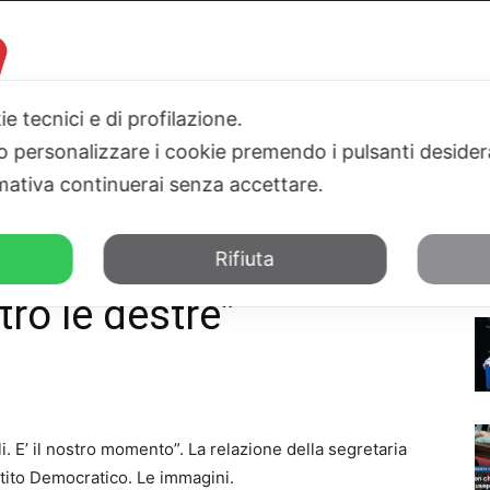
ie tecnici e di profilazione.
 o personalizzare i cookie premendo i pulsanti desider
I
PARLAMENTO
SICILIA
SALUTE
SPORT
TN24TV
ativa continuerai senza accettare.
Rifiuta
tro le destre”
li. E’ il nostro momento”. La relazione della segretaria
rtito Democratico. Le immagini.