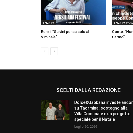
TN24TV
TN24TV PAR
Renzi: “Salvini pensa solo al
Conte: “Non 
Viminale”
riarmo”
SCELTI DALLA REDAZIONE
Dolce&Gabbana investe anco
su Taormina: sostegno alla
Villa Comunale e un progetto
speciale per il Natale
Luglio 30, 2026