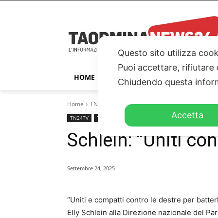
Questo sito utilizza cook
Puoi accettare, rifiutare
HOME
TAORMINA
ITALIA – ESTER
Chiudendo questa inform
Home
TN24TV
Schlein: "Uniti contro le destre"
Accetta
TN24TV
TN24TV PARLAMENTO
Schlein: “Uniti con
Settembre 24, 2025
“Uniti e compatti contro le destre per batter
Elly Schlein alla Direzione nazionale del Pa