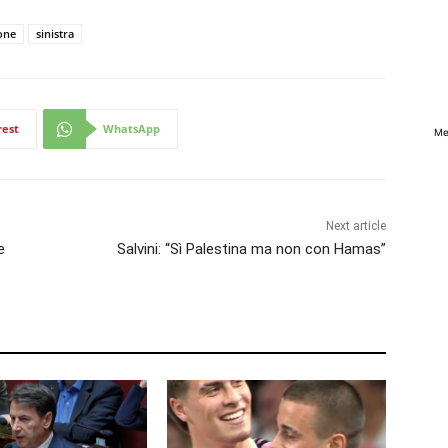
one
sinistra
rest
WhatsApp
Me
Next article
e
Salvini: “Sì Palestina ma non con Hamas”