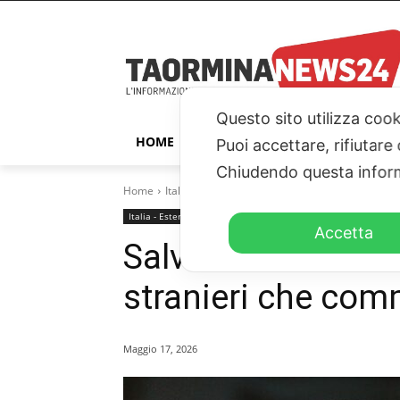
Questo sito utilizza cook
HOME
TAORMINA
ITALIA – ESTER
Puoi accettare, rifiutare
Chiudendo questa inform
Home
Italia - Esteri
Salvini: "Revocare la cittadinanz
Italia - Esteri
Accetta
Salvini: “Revocare 
stranieri che comm
Maggio 17, 2026