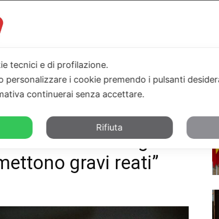
ie tecnici e di profilazione.
I
PARLAMENTO
SICILIA
SALUTE
SPORT
TN24TV
 o personalizzare i cookie premendo i pulsanti desider
ativa continuerai senza accettare.
a agli stranieri che commettono gravi reati"
Rifiuta
la cittadinanza agli
ettono gravi reati”