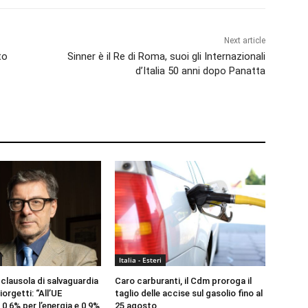
Next article
to
Sinner è il Re di Roma, suoi gli Internazionali
d’Italia 50 anni dopo Panatta
Italia - Esteri
clausola di salvaguardia
Caro carburanti, il Cdm proroga il
iorgetti: “All’UE
taglio delle accise sul gasolio fino al
0,6% per l’energia e 0,9%
25 agosto