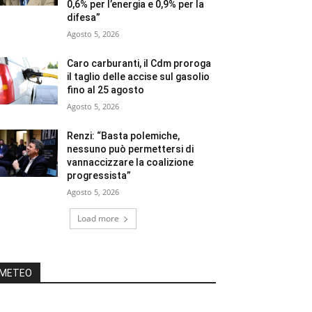
0,6% per l’energia e 0,9% per la
difesa”
Agosto 5, 2026
Caro carburanti, il Cdm proroga
il taglio delle accise sul gasolio
fino al 25 agosto
Agosto 5, 2026
Renzi: “Basta polemiche,
nessuno può permettersi di
vannaccizzare la coalizione
progressista”
Agosto 5, 2026
Load more
METEO