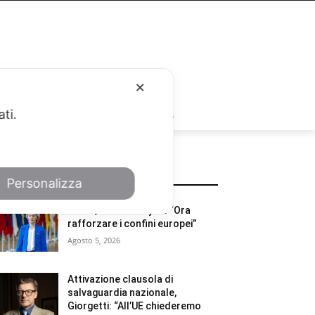
✕
RUBRICHE
ati.
POTREBBE INTERESSARTI
Personalizza
Ceuta, Von der Leyen: “Ora
rafforzare i confini europei”
Agosto 5, 2026
Attivazione clausola di
salvaguardia nazionale,
Giorgetti: “All’UE chiederemo