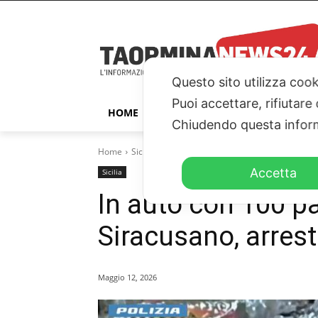
Questo sito utilizza cook
Puoi accettare, rifiutare
HOME
TAORMINA
ITALIA – ESTER
Chiudendo questa inform
Home
Sicilia
In auto con 100 panetti di hashish nel 
Accetta
Sicilia
In auto con 100 pa
Siracusano, arres
Maggio 12, 2026