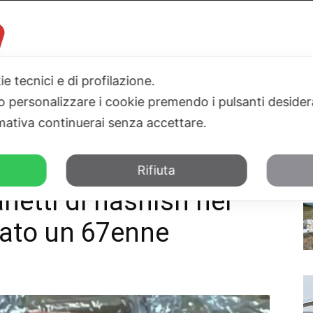
ie tecnici e di profilazione.
 o personalizzare i cookie premendo i pulsanti desider
I
PARLAMENTO
SICILIA
SALUTE
SPORT
TN24TV
ativa continuerai senza accettare.
Siracusano, arrestato un 67enne
Rifiuta
netti di hashish nel
tato un 67enne