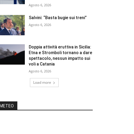
Agosto 6, 2026
Salvini: “Basta bugie sui treni”
Agosto 6, 2026
Doppia attività eruttiva in Sicilia:
Etna e Stromboli tornano a dare
spettacolo, nessun impatto sui
voli a Catania
Agosto 6, 2026
Load more
METEO