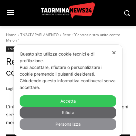
Home
TN24TV PARLAMENTO
Renzi: "Centrosinistra unito contro
Meloni"
TN24TV PARLAMENTO
TN24TV
✕
Questo sito utilizza cookie tecnici e di
Renzi: “Centrosinistra unito
profilazione.
Puoi accettare, rifiutare o personalizzare i
contro Meloni”
cookie premendo i pulsanti desiderati.
Chiudendo questa informativa continuerai senza
accettare.
Luglio 2, 2026
Accetta
L’intervista di Matteo Renzi all’Adnkronos: “Contro Meloni
Rifiuta
serve un centrosinistra unito. Priorità: giovani, salari e
meno tasse. Noi ci siamo”. Le immagini.
Personalizza