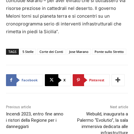
conclude Marano – per aver evitato che si buttassero via
risorse preziose in cattedrali nel deserto. Il governo
Meloni torni sul pianeta terra e si concentri su un
cronoprogramma serio di interventi infrastrutturali che
rimetta in piedi la Sicilia”.
TAGS
5 Stelle
Corte dei Conti
Jose Marano
Ponte sullo Stretto
Facebook
X
Pinterest
Previous article
Next article
Incendi 2023, entro fine anno
Webuild, inaugurata a
i ristori della Regione per i
Palermo “Evolutio”, la sala
danneggiati
immersiva dedicata alle
infrastrutture