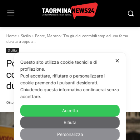
Home
Sicilia
Ponte, Marano: "Da giudici contabili stop ad una farsa
durata troppo a...
Sicilia
✕
Ponte, Marano: “Da giudici
Questo sito utilizza cookie tecnici e di
profilazione.
contabili stop ad una farsa
Puoi accettare, rifiutare o personalizzare i
cookie premendo i pulsanti desiderati.
durata troppo a lungo”
Chiudendo questa informativa continuerai senza
accettare.
Ottobre 30, 2025
Accetta
Rifiuta
Personalizza