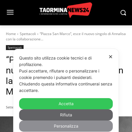
Home
Spettacoli
“Piazza San Marco”, esce il nuovo singolo di Annalisa
con la collaborazione...
Spettacoli
✕
“Piazza San Marco”, esce il
Questo sito utilizza cookie tecnici e di
profilazione.
nuovo singolo di Annalisa con
Puoi accettare, rifiutare o personalizzare i
cookie premendo i pulsanti desiderati.
la collaborazione di Marco
Chiudendo questa informativa continuerai senza
Mengoni
accettare.
Accetta
Settembre 6, 2025
Rifiuta
Personalizza