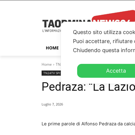
Questo sito utilizza cook
Puoi accettare, rifiutare
HOME
TAORMINA
ITALIA – ESTER
Chiudendo questa inform
Home
TN24TV SPORT
Pedraza: "La Lazio sarà prota
Accetta
TN24TV SPORT
TN24TV
Pedraza: “La Lazi
Luglio 7, 2026
Le prime parole di Alfonso Pedraza da calcia