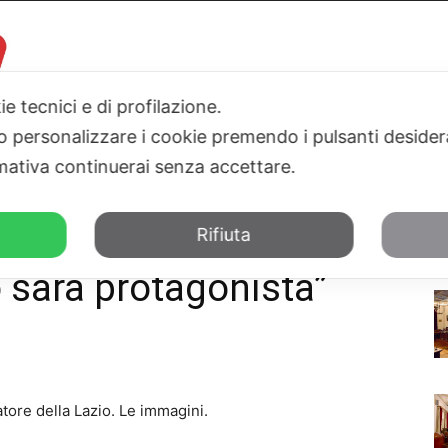
ie tecnici e di profilazione.
 o personalizzare i cookie premendo i pulsanti desider
I
PARLAMENTO
SICILIA
SALUTE
SPORT
TN24TV
ativa continuerai senza accettare.
gonista"
Rifiuta
o sarà protagonista”
tore della Lazio. Le immagini.