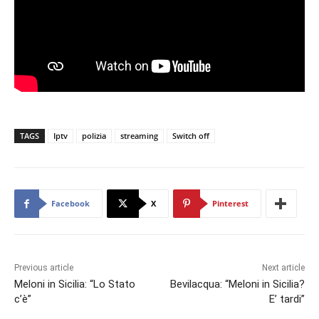
TAGS
Iptv
polizia
streaming
Switch off
Facebook
X
Pinterest
Previous article
Next article
Meloni in Sicilia: “Lo Stato
Bevilacqua: “Meloni in Sicilia?
c’è”
E’ tardi”