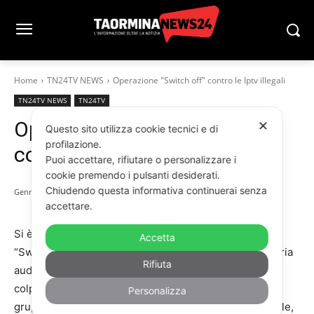
Home
TN24TV NEWS
Operazione "Switch off" contro le Iptv illegali
TN24TV NEWS
TN24TV
Operazione “Switch off”
✕
Questo sito utilizza cookie tecnici e di
profilazione.
contro le Iptv illegali
Puoi accettare, rifiutare o personalizzare i
cookie premendo i pulsanti desiderati.
Chiudendo questa informativa continuerai senza
Gennaio 28, 2026
accettare.
Si è conclusa l’indagine internazionale denominata
Accetta
“Switch off” per il contrasto al cybercrime e alla pirateria
Rifiuta
audiovisiva che ha consentito di acquisire indizi di
colpevolezza nei confronti dei 31 componenti di un
Personalizza
gruppo criminale organizzato a carattere transnazionale,