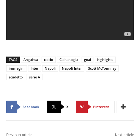
TAGS
Anguissa
calcio
Calhanoglu
goal
highlights
immagini
Inter
Napoli
Napoli-Inter
Scott McTominay
scudetto
serie A
Facebook
X
Pinterest
Previous article
Next article