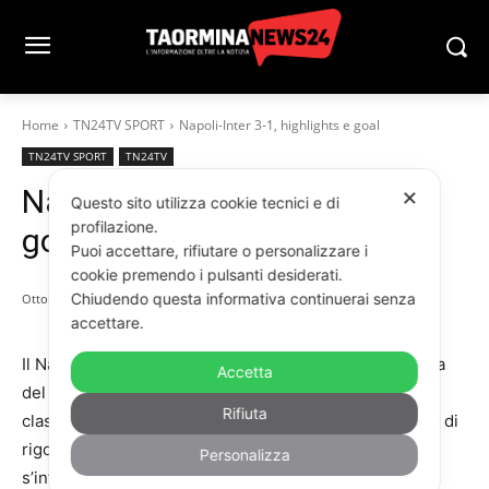
Home
TN24TV SPORT
Napoli-Inter 3-1, highlights e goal
TN24TV SPORT
TN24TV
Napoli-Inter 3-1, highlights e
✕
Questo sito utilizza cookie tecnici e di
profilazione.
goal
Puoi accettare, rifiutare o personalizzare i
cookie premendo i pulsanti desiderati.
Chiudendo questa informativa continuerai senza
Ottobre 25, 2025
accettare.
Il Napoli travolge l’Inter nell’anticipo dell’ottava giornata
Accetta
del campionato di Serie A e si riporta in vetta alla
Rifiuta
classifica. I partenopei sbloccano la gara con un calcio di
rigore trasformato da De Bruyne (che nell’occasione
Personalizza
s’infortuna ed è costretto a lasciare il campo). Nella