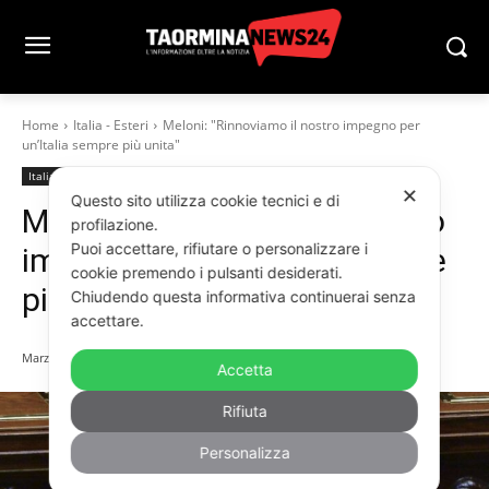
Home
Italia - Esteri
Meloni: "Rinnoviamo il nostro impegno per
un’Italia sempre più unita"
Italia - Esteri
Parlamento
✕
Questo sito utilizza cookie tecnici e di
Meloni: “Rinnoviamo il nostro
profilazione.
Puoi accettare, rifiutare o personalizzare i
impegno per un’Italia sempre
cookie premendo i pulsanti desiderati.
più unita”
Chiudendo questa informativa continuerai senza
accettare.
Marzo 17, 2024
Accetta
Rifiuta
Personalizza