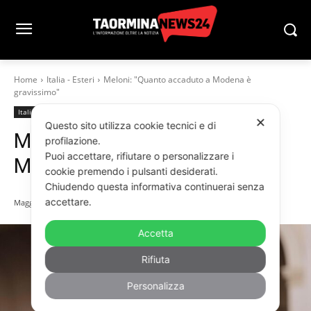
Home
Italia - Esteri
Meloni: "Quanto accaduto a Modena è
gravissimo"
Italia - Esteri
✕
Questo sito utilizza cookie tecnici e di
Meloni: “Quanto accaduto a
profilazione.
Puoi accettare, rifiutare o personalizzare i
Modena è gravissimo”
cookie premendo i pulsanti desiderati.
Chiudendo questa informativa continuerai senza
accettare.
Maggio 17, 2026
Accetta
Rifiuta
Personalizza