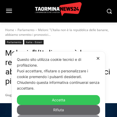
Home
Parlamento
Meloni: "L’Italia non è la repubblica delle banane,
abbiamo smentito i pronostici...
Parlamento
Italia - Esteri
Meloni: “L’Italia non è la
✕
Questo sito utilizza cookie tecnici e di
repubblica delle banane,
profilazione.
abbiamo smentito i pronostici
Puoi accettare, rifiutare o personalizzare i
cookie premendo i pulsanti desiderati.
più nefasti”
Chiudendo questa informativa continuerai senza
accettare.
Giugno 10, 2026
Accetta
Rifiuta