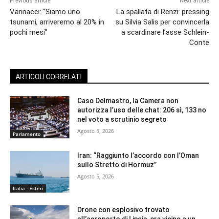
Previous article
Next article
Vannacci: “Siamo uno
La spallata di Renzi: pressing
tsunami, arriveremo al 20% in
su Silvia Salis per convincerla
pochi mesi”
a scardinare l’asse Schlein-
Conte
ARTICOLI CORRELATI
Caso Delmastro, la Camera non
autorizza l’uso delle chat: 206 sì, 133 no
nel voto a scrutinio segreto
Agosto 5, 2026
Parlamento
Iran: “Raggiunto l’accordo con l’Oman
sullo Stretto di Hormuz”
Agosto 5, 2026
Italia - Esteri
Drone con esplosivo trovato