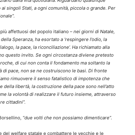
niziano dalla vita quotidiana. Riguardano qualunque
 ai singoli Stati, a ogni comunità, piccola o grande. Per
onale”.
 più affettuosi del popolo italiano
– nei giorni di Natale,
della Speranza, ha esortato a ‘respingere l’odio, la
ialogo, la pace, la riconciliazione’. Ha richiamato alla
mo questo invito. Se ogni circostanza diviene pretesto
proche, di cui non conta il fondamento ma soltanto la
 di pace, non se ne costruiscono le basi. Di fronte
biamo rimuovere il senso fatalistico di impotenza che
 della libertà, la costruzione della pace sono nell’atto
e la volontà di realizzare il futuro insieme, attraverso
re cittadini”.
Borsellino,
“due volti che non possiamo dimenticare”.
e del welfare statale e combattere le vecchie e le