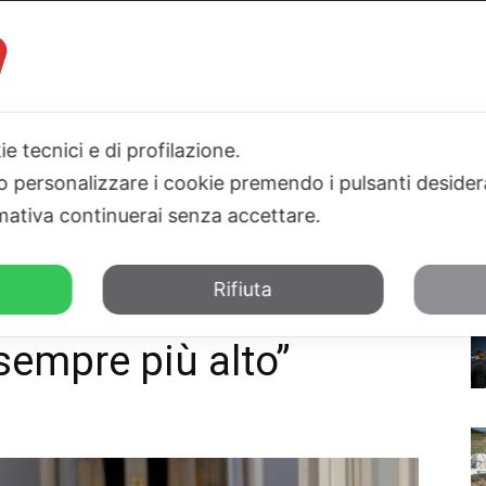
ie tecnici e di profilazione.
I
PARLAMENTO
SICILIA
SALUTE
SPORT
TN24TV
 o personalizzare i cookie premendo i pulsanti desider
ativa continuerai senza accettare.
le, il desiderio di pace sempre più...
Rifiuta
5 anno non facile, il
sempre più alto”