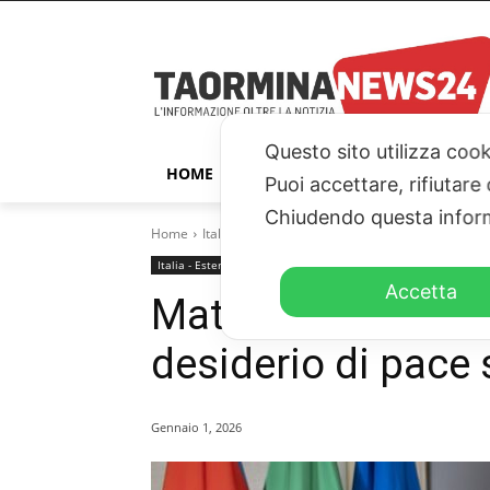
Questo sito utilizza cook
HOME
TAORMINA
ITALIA – ESTER
Puoi accettare, rifiutare
Chiudendo questa inform
Home
Italia - Esteri
Mattarella: "Il 2025 anno non faci
Italia - Esteri
Parlamento
Accetta
Mattarella: “Il 202
desiderio di pace 
Gennaio 1, 2026