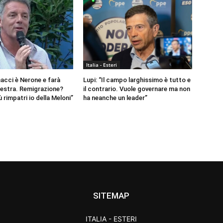
Italia - Esteri
nacci è Nerone e farà
Lupi: “Il campo larghissimo è tutto e
destra. Remigrazione?
il contrario. Vuole governare ma non
 rimpatri io della Meloni”
ha neanche un leader”
SITEMAP
ITALIA - ESTERI