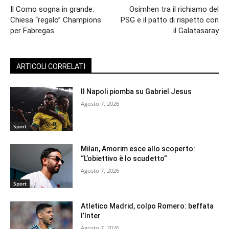
Il Como sogna in grande:
Osimhen tra il richiamo del
Chiesa “regalo” Champions
PSG e il patto di rispetto con
per Fabregas
il Galatasaray
ARTICOLI CORRELATI
Il Napoli piomba su Gabriel Jesus
Agosto 7, 2026
Sport
Milan, Amorim esce allo scoperto:
“L’obiettivo è lo scudetto”
Agosto 7, 2026
Sport
Atletico Madrid, colpo Romero: beffata
l’Inter
Agosto 7, 2026