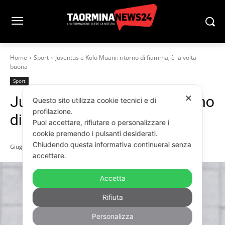
Home
Sport
Juventus e Kolo Muani: ritorno di fiamma, è la volta
buona
Sport
Juventus e Kolo Muani: ritorno
✕
Questo sito utilizza cookie tecnici e di
profilazione.
di fiamma, è la volta buona
Puoi accettare, rifiutare o personalizzare i
cookie premendo i pulsanti desiderati.
Chiudendo questa informativa continuerai senza
Giugno 1, 2026
accettare.
Accetta
Rifiuta
Personalizza