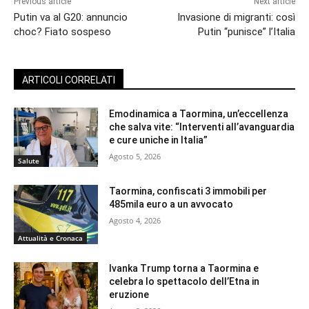
Previous article
Next article
Putin va al G20: annuncio
Invasione di migranti: così
choc? Fiato sospeso
Putin “punisce” l’Italia
ARTICOLI CORRELATI
Emodinamica a Taormina, un’eccellenza
che salva vite: “Interventi all’avanguardia
e cure uniche in Italia”
Agosto 5, 2026
Salute
Taormina, confiscati 3 immobili per
485mila euro a un avvocato
Agosto 4, 2026
Attualità e Cronaca
Ivanka Trump torna a Taormina e
celebra lo spettacolo dell’Etna in
eruzione