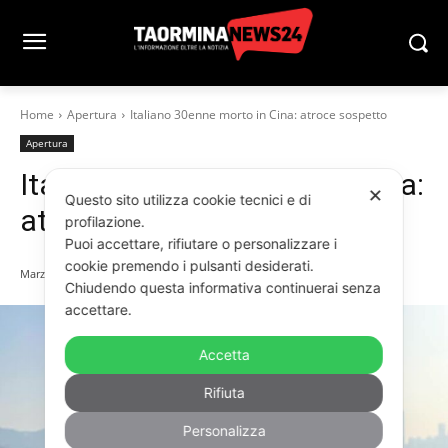
Home
Apertura
Italiano 30enne morto in Cina: atroce sospetto
Apertura
Italiano 30enne morto in Cina:
✕
Questo sito utilizza cookie tecnici e di
atroce sospetto
profilazione.
Puoi accettare, rifiutare o personalizzare i
cookie premendo i pulsanti desiderati.
Marzo 13, 2023
Chiudendo questa informativa continuerai senza
accettare.
Accetta
Rifiuta
Personalizza