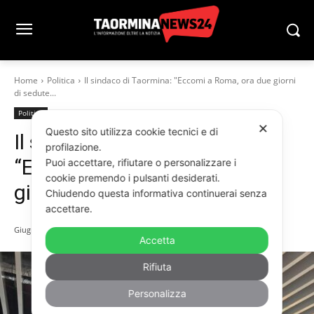
Home
Politica
Il sindaco di Taormina: "Eccomi a Roma, ora due giorni
di sedute...
Politica
✕
Questo sito utilizza cookie tecnici e di
Il sindaco di Taormina:
profilazione.
“Eccomi a Roma, ora due
Puoi accettare, rifiutare o personalizzare i
cookie premendo i pulsanti desiderati.
giorni di sedute spiritiche”
Chiudendo questa informativa continuerai senza
accettare.
Giugno 3, 2026
Accetta
Rifiuta
Personalizza