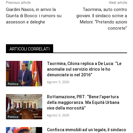
Previous article
Next article
Giardini Naxos, in arrivo la
Taormina, auto contro
Giunta di Bosco: i rumors su
giovani. Il sindaco scrive a
assessori e deleghe
Meloni: “Pretendo azioni
concrete”
ARTICOLI CORRELATI
Taormina, Cilona replica a De Luca: “Le
anomalie sul servizio idrico le ho
denunciate io nel 2016”
Agosto 5, 2026
Politica
Rottamazione, PRT: “Bene l’apertura
della maggioranza. Ma Equità Urbana
vive della morosità”
Agosto 5, 2026
Politica
Confisca immobili ad un legale, il sindaco