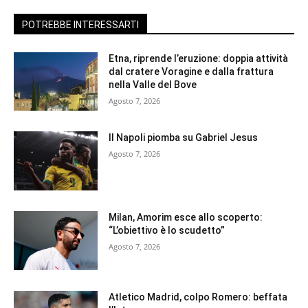
POTREBBE INTERESSARTI
Etna, riprende l’eruzione: doppia attività
dal cratere Voragine e dalla frattura
nella Valle del Bove
Agosto 7, 2026
Il Napoli piomba su Gabriel Jesus
Agosto 7, 2026
Milan, Amorim esce allo scoperto:
“L’obiettivo è lo scudetto”
Agosto 7, 2026
Atletico Madrid, colpo Romero: beffata