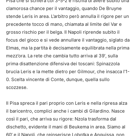
Pisa che si schiera col 3-5-2 e rischia di avere subito una
clamorosa chance per il vantaggio, quando De Bruyne
stende Leris in area. L’arbitro però annulla il rigore per un
precedente tocco di mano, chiamata al limite del Var e
grosso rischio per il belga. Il Napoli riprende subito il
focus del gioco e si vede annullare il vantaggio, siglato da
Elmas, ma la partita è decisamente equilibrata nella prima
mezz’ora. La rete che cambia tutto arriva al 39′, sulla
prima disattenzione difensiva dei toscani: Spinazzola
brucia Leris e la mette dietro per Gilmour, che insacca l’1-
0. Scelta vincente di Conte, dunque, quella sullo
scozzese.
Il Pisa spreca il pari proprio con Leris e nella ripresa alza
il baricentro, complici anche i cambi di Gilardino. Nasce
così il pari, che arriva su rigore: Nzola trasforma dal
dischetto, evidente il mani di Beukema in area. Siamo al
60′ e il Napoli, che reinserisce Lobotka e Anguissa, non