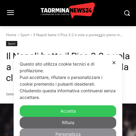
Home
Sport
Il Napoli batte il Pisa 3-2 e vola a punteggio pieno in...
Sport
Il Napoli batte il Pisa 3-2 e vola
✕
Questo sito utilizza cookie tecnici e di
a punteggio pieno in testa alla
profilazione.
classifica
Puoi accettare, rifiutare o personalizzare i
cookie premendo i pulsanti desiderati.
Chiudendo questa informativa continuerai senza
Settembre 22, 2025
accettare.
Accetta
Rifiuta
Personalizza