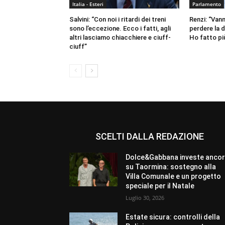
Italia - Esteri
Parlamento
Salvini: “Con noi i ritardi dei treni
Renzi: “Van
sono l’eccezione. Ecco i fatti, agli
perdere la 
altri lasciamo chiacchiere e ciuff-
Ho fatto più
ciuff”
SCELTI DALLA REDAZIONE
Dolce&Gabbana investe anco
su Taormina: sostegno alla
Villa Comunale e un progetto
speciale per il Natale
Luglio 30, 2026
Estate sicura: controlli della