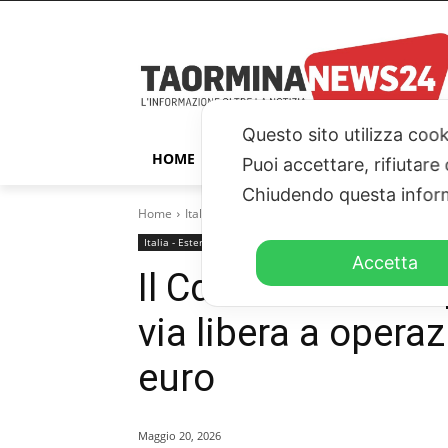
Questo sito utilizza cook
HOME
TAORMINA
ITALIA – ESTER
Puoi accettare, rifiutare
Chiudendo questa inform
Home
Italia - Esteri
Il Cda di Cassa Depositi e Prestiti 
Italia - Esteri
Accetta
Il Cda di Cassa Dep
via libera a operaz
euro
Maggio 20, 2026