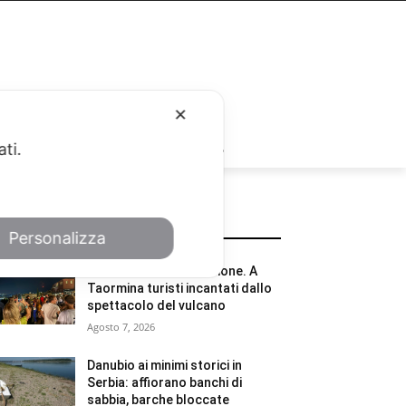
✕
RUBRICHE
ati.
POTREBBE INTERESSARTI
Personalizza
L’Etna di nuovo in eruzione. A
Taormina turisti incantati dallo
spettacolo del vulcano
Agosto 7, 2026
Danubio ai minimi storici in
Serbia: affiorano banchi di
sabbia, barche bloccate