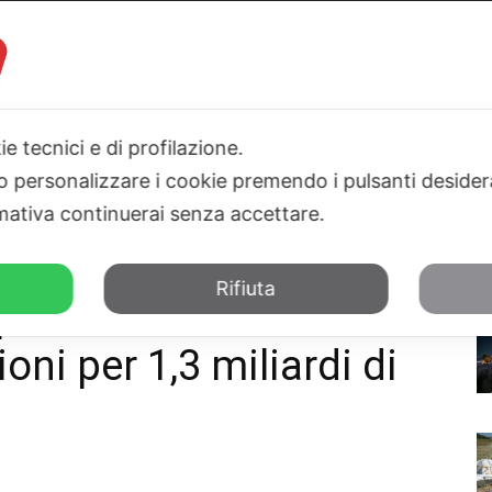
ie tecnici e di profilazione.
I
PARLAMENTO
SICILIA
SALUTE
SPORT
TN24TV
 o personalizzare i cookie premendo i pulsanti desider
ativa continuerai senza accettare.
dà il via libera a...
Rifiuta
ositi e Prestiti dà il
ioni per 1,3 miliardi di