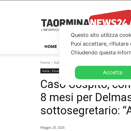
Questo sito utilizza cook
Puoi accettare, rifiutare
HOME
TAORMINA
ITALIA – ESTER
Chiudendo questa inform
Home
Italia - Esteri
Caso Cospito, confermata la cond
Italia - Esteri
Accetta
Caso Cospito, co
8 mesi per Delmast
sottosegretario: 
Maggio 20, 2026