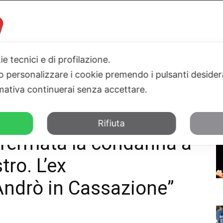
ie tecnici e di profilazione.
 o personalizzare i cookie premendo i pulsanti desider
I
PARLAMENTO
SICILIA
SALUTE
SPORT
TN24TV
ativa continuerai senza accettare.
anna a 8 mesi per Delmastro. L’ex sottosegretario:...
Rifiuta
nfermata la condanna a
ro. L’ex
“Andrò in Cassazione”