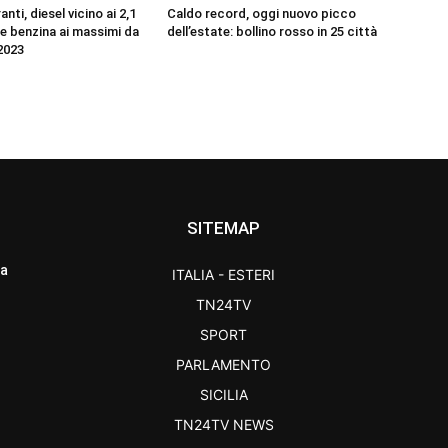
nti, diesel vicino ai 2,1
Caldo record, oggi nuovo picco
o e benzina ai massimi da
dell’estate: bollino rosso in 25 città
2023
SITEMAP
ra
ITALIA - ESTERI
TN24TV
SPORT
PARLAMENTO
SICILIA
TN24TV NEWS