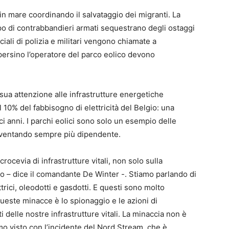
i in mare coordinando il salvataggio dei migranti. La
ppo di contrabbandieri armati sequestrano degli ostaggi
iali di polizia e militari vengono chiamate a
 e persino l’operatore del parco eolico devono
sua attenzione alle infrastrutture energetiche
l 10% del fabbisogno di elettricità del Belgio: una
ci anni. I parchi eolici sono solo un esempio delle
 diventando sempre più dipendente.
rocevia di infrastrutture vitali, non solo sulla
do – dice il comandante De Winter -. Stiamo parlando di
rici, oleodotti e gasdotti. E questi sono molto
 queste minacce è lo spionaggio e le azioni di
delle nostre infrastrutture vitali. La minaccia non è
amo visto con l’incidente del Nord Stream, che è