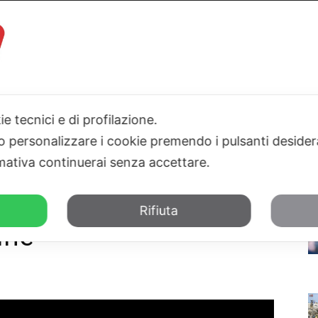
I
PARLAMENTO
SICILIA
SALUTE
SPORT
TN24TV
ie tecnici e di profilazione.
 o personalizzare i cookie premendo i pulsanti desider
 le infrastrutture marine
ativa continuerai senza accettare.
o per proteggere le
Rifiuta
ine