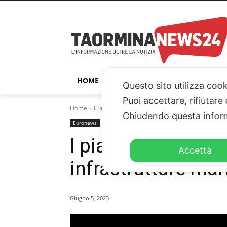
HOME
TAORMINA
ITALIA – ESTER
Questo sito utilizza cook
Puoi accettare, rifiutare
Home
Euronews
I piani di Ue e Nato per proteggere
Chiudendo questa inform
Euronews
TN24TV
I piani di Ue e Nat
Accetta
infrastrutture mar
Giugno 5, 2023