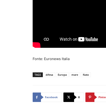
Fonte: Euronews Italia
TAGS
difesa
Europa
mare
Nato
Facebook
X
Pinte