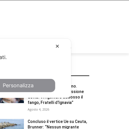
RUBRICHE
✕
ati.
POTREBBE INTERESSARTI
Personalizza
Conte: “Chi scappa? Io no.
Buffonata sulla Commissione
Covid. Vi rigetterò addosso il
fango, Fratelli d’Ignavia”
Agosto 4, 2026
Concluso il vertice Ue su Ceuta,
Brunner: “Nessun migrante