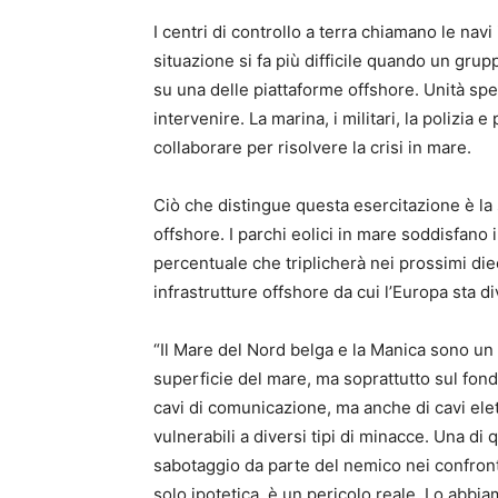
I centri di controllo a terra chiamano le nav
situazione si fa più difficile quando un gru
su una delle piattaforme offshore. Unità spec
intervenire. La marina, i militari, la polizia
collaborare per risolvere la crisi in mare.
Ciò che distingue questa esercitazione è la 
offshore. I parchi eolici in mare soddisfano i
percentuale che triplicherà nei prossimi die
infrastrutture offshore da cui l’Europa sta
“Il Mare del Nord belga e la Manica sono un c
superficie del mare, ma soprattutto sul fon
cavi di comunicazione, ma anche di cavi elett
vulnerabili a diversi tipi di minacce. Una di
sabotaggio da parte del nemico nei confronti 
solo ipotetica, è un pericolo reale. Lo abbi